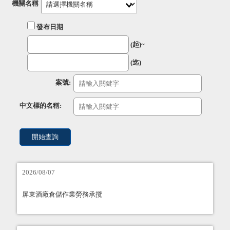
機關名稱
發布日期
(起)~
(迄)
案號:
中文標的名稱:
2026/08/07
屏東酒廠倉儲作業勞務承攬