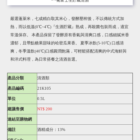
嚴選蓬萊米，七成精白取其米心，發酵壓榨後，不以傳統方式加
熱，而以低溫(0℃~4℃)『生酒貯藏』熟成，再殺菌包裝而成，適宜
常溫保存。 本產品保留了發酵原有香氣與清爽口感，口感細膩米香
濃郁，且帶點糖果甜味的哈密瓜果香。 夏季冰飲(5-10℃) 口感清
爽，冬季溫飲(40℃)口感圓潤飽滿，可輕鬆搭配清爽的中式海鮮與
和洋式料理，為日常搭餐之清酒首選。
產品分類
清酒類
產品編碼
21K105
單位
0.5L
建議售價
NT$ 200
連結至購物網
備註
酒精成分：13%
QR Code