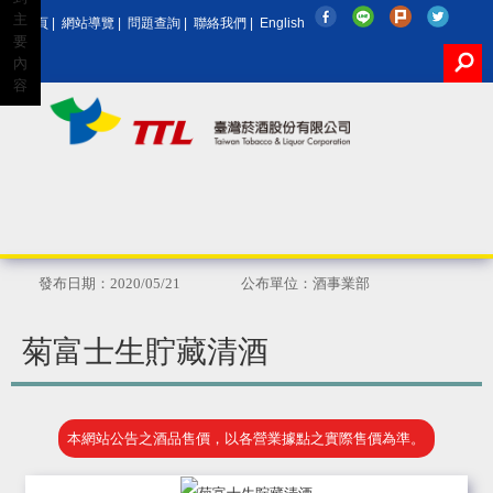
主
回首頁
|
網站導覽
|
問題查詢
|
聯絡我們
|
English
要
內
容
Google
發布日期：2020/05/21
公布單位：酒事業部
菊富士生貯藏清酒
本網站公告之酒品售價，以各營業據點之實際售價為準。