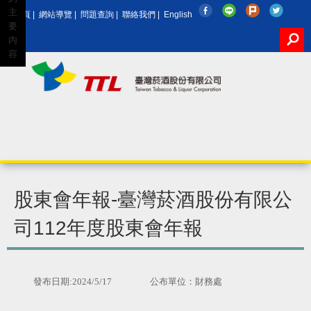
主
回首頁
|
網站導覽
|
問題查詢
|
聯絡我們
|
English
要
內
容
Google
股東會年報-臺灣菸酒股份有限公
司112年度股東會年報
發布日期:2024/5/17
公布單位：財務處